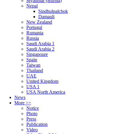
Myanmar (Burma)
Nepal
Sindhulpalchok
Damauli
New Zealand
Portugal
Rumania
Russia
Saudi Arabia 1
Saudi Arabia 2
Singapoure
Spain
Taiwan
Thailand
UAE
United Kingdom
USA 1
USA North America
News
More >>
Notice
Photo
Press
Publication
Video