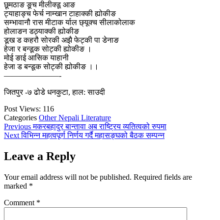
छूमठाङ ङूच मीलीक्डू आङ
ट्याहाङ्च फेर्च नाम्खान टाहाक्की ह्योकीङ
सम्भावानौ रास मीटाक र्याल छ्यूक्च सीलाकोलाक
होलाङन डठ्याक्की ह्योकीङ
डूख ड कहरौ सोरकी अझै फेट्की पा डेनाङ
हेजा र बन्डूक सोट्की ह्योकीङ ।
मोई ङाई आसिक याहानी
हेजा ड बन्डूक सोट्की ह्योकीङ ।।
———————-
जितपुर -७ ढोडे धनकुटा, हाल: साउदी
Post Views:
116
Categories
Other Nepali Literature
Post
Previous
Previous
मकरबहादुर बान्तावा अब राष्ट्रिय व्यतित्वको रुपमा
Next
post:
Next
विभिन्न महत्वपूर्ण निर्णय गर्दै महासङ्घको बैठक सम्पन्न
navigation
post:
Leave a Reply
Your email address will not be published.
Required fields are
marked
*
Comment
*