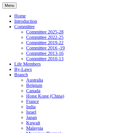
Skip
Header
Menu
Global Federation for Nepali Literature (GFNL)
to
Menu
content
Home
विश्व नेपाली साहित्य महासंघ www.gfnl.org
Introduction
Committee
Committee 2025-28
Committee 2022-25
Committee 2019-22
Committee 2016 -19
Committee 2013-16
Committee 2010-13
Life Members
By-Laws
Branch
Australia
Belgium
Canada
Hong Kong (China)
France
India
Israel
Japan
Kuwait
Malaysia