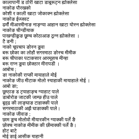
कालापानी ड ठोरी खाटा डाबूरूट्न ह्योक्लेसा
नाकोङ पौरखको
कोशी र काली खाटा जोकाक्न ह्योक्लेसा
नाकोङ ईज्जवट
ढर्मौ मीआरमीनाङ नाङ्ग्या आहान खाटा योस्न ह्योक्लेसा
नाकोङ चीन्डीयाक
पाखन्डीकूङ छूम्च कोठाआङ ठून्न ह्योक्लेसा ।
टै डनी ;
नाको चूपचाप ङोस्न ङूवा
बरू छोका का लोहौ सगरमाठा ङोस्च मीमीक
बरू चीपाका पटाकसार आरमूसच मीन्हा
बरू राप्न ङूवा छोक्ठार मीरापडी ।
आबोच ;
ङा नाकोकी राप्की मायाहाले मोई
नाकोङ जीउ मीटाक मोलो स्याहाकी मायाहाले मोई ।
आबो ङा;
छूम्ठाङ ड ट्याहाङ्च ग्याहाट पाले
डाबोरोङ जाटकी जाम्छ हीउ पाले
बूद्ढ की लाङ्घाङ टाहाक्की पाले
सगरमाठाकी अझै घाङाक्की पाले।
नाकोङ जीवाङ ;
छाम ङूच मोलोवो मीयारकीन ग्याक्की पर्ले ङै
छोक्च नाकोङ मीमीक की छीमाक्की पर्ले ङै।
होट बाटे
मोई ङाई आसीक याहानी