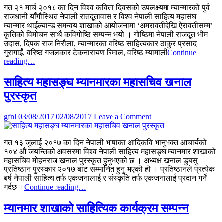
गत २१ मार्च २०१८ का दिन विश्व कविता दिवसको उपलक्ष्यमा म्यान्मारको पुर्व
म्यान्मार
राजधानी याँगौंस्थित नेपाली रातदूतावास र विश्व नेपाली साहित्य महासंघ
र
म्यान्मार थाईल्यान्ड समन्वय शाखाको आयोजनामा ‘अमरावतीदेखि ऐरावतीसम्म’
दुतावासद्धारा
कृतिको विमोचन साथै कविगोष्ठि सम्पन्न भयो । गोष्ठिमा नेपाली राजदूत भीम
विश्व
उदास, दिपक राज निरौला, म्यान्मारका वरिष्ठ साहित्यकार ठाकुर प्रसाद
कविता
गुरागाईं, वरिष्ठ गजलकार टेकनारायण रिमाल, वरिष्ठ म्यामाली
Continue
दिवस
साहित्य
reading…
सम्पन्न
महासङ्घ
म्यान्मार
साहित्य महासङ्घ म्यानमारका महासचिव खनाल
र
पुरस्कृत
दुतावासद्धारा
विश्व
कविता
on
gfnl
03/08/2017
02/08/2017
Leave a Comment
दिवस
साहित्य
सम्पन्न
महासङ्घ
गत १३ जुलाई २०१७ का दिन नेपाली भाषाका आदिकवि भानुभक्त आचार्यको
म्यानमारका
१०४ औ जयन्तिको अवसरमा विश्व नेपाली साहित्य महासङ्घ म्यानमार शाखाको
महासचिव
महासचिव मोहनराज खनाल पुरस्कृत हुनुभएको छ । अध्यक्ष खनाल डुबसु
खनाल
प्रतिष्ठान पुरस्कार २०१७ बाट सम्मानित हुनु भएको हो । प्रतिष्ठानले प्रत्येक
पुरस्कृत
बर्ष नेपाली साहित्य तर्फ एकजनालाई र संस्कृति तर्फ एकजनालाई प्रदान गर्ने
साहित्य
गर्दछ ।
Continue reading…
महासङ्घ
म्यानमारका
म्यानमार शाखाको साहित्यिक कार्यक्रम सम्पन्न
महासचिव