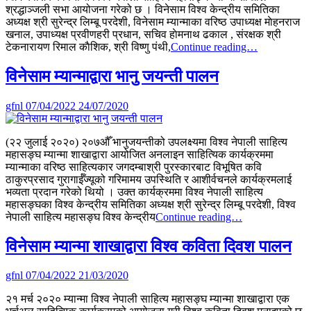
श्रद्धाञ्जली सभा आयोजना गरेको छ । विनेसाम विश्व केन्द्रीय समितिका
अध्यक्ष श्री सुरेन्द्र लिम्बू परदेशी, विनेसाम म्यान्माका वरिष्ठ उपाध्यक्ष माेहनराज
खनाल, उपाध्यक्ष प्रवीणहरी प्रधान, सचिव हाेमनाथ ढकाल , संरक्षक श्री
विश्व
टेकनारायण रिमाल काैशिक, श्री विष्णु पंथी,
Continue reading…
नेपाली
साहित्य
विनेसाम म्यान्माद्वारा भानु जयन्ती पालन
महासङ्घ
म्यान्मा
gfnl
07/04/2022
24/07/2020
शाखाद्वारा
श्रद्धाञ्जली
सभा
(२२ जुलाई २०२०) २०७औँ भानुजयन्तीको उपलक्ष्यमा विश्व नेपाली साहित्य
महासङ्घ म्यान्मा शाखाद्वारा आयोजित अनलाइन साहित्यिक कार्यक्रममा
म्यान्माका वरिष्ठ साहित्यकार जगदम्बाश्री पुरस्कारबाट विभूषित कवि
ठाकुरप्रसाद गुरागाईँज्यूको गरिमामय उपस्थिति र आशीर्वचनले कार्यक्रमलाई
भव्यता प्रदान गरेको थियो । उक्त कार्यक्रममा विश्व नेपाली साहित्य
महासङ्घका विश्व केन्द्रीय समितिका अध्यक्ष श्री सुरेन्द्र लिम्बू परदेशी, विश्व
विनेसाम
नेपाली साहित्य महासङ्घ विश्व केन्द्रीय
Continue reading…
म्यान्माद्वारा
भानु
विनेसाम म्यान्मा शाखाद्वारा विश्व कविता दिवश पालन
जयन्ती
पालन
gfnl
07/04/2022
21/03/2020
२१ मर्च २०२० म्यान्मा विश्व नेपाली साहित्य महासङ्घ म्यान्मा शाखाद्वारा एक