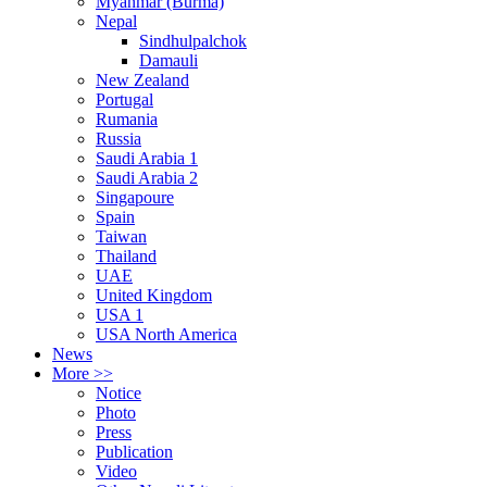
Myanmar (Burma)
Nepal
Sindhulpalchok
Damauli
New Zealand
Portugal
Rumania
Russia
Saudi Arabia 1
Saudi Arabia 2
Singapoure
Spain
Taiwan
Thailand
UAE
United Kingdom
USA 1
USA North America
News
More >>
Notice
Photo
Press
Publication
Video