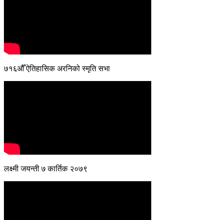
७१६औँ ऐतिहासिक अरनिको स्मृति सभा
लक्ष्मी जयन्ती ७ कार्तिक २०७९