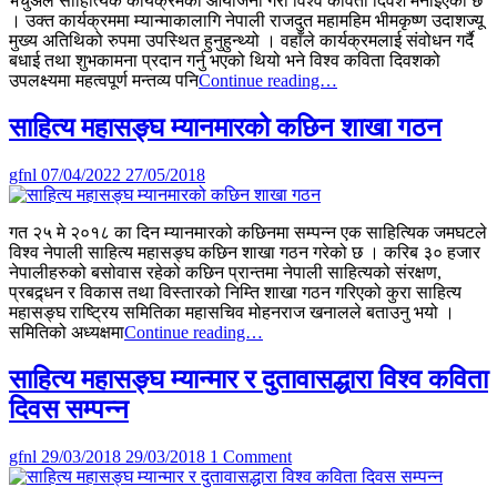
भर्चुअल साहित्यिक कार्यक्रमको आयोजना गरी विश्व कविता दिवश मनाइएको छ
। उक्त कार्यक्रममा म्यान्माकालागि नेपाली राजदुत महामहिम भीमकृष्ण उदाशज्यू
मुख्य अतिथिको रुपमा उपस्थित हुनुहुन्थ्यो । वहाँले कार्यक्रमलाई संवोधन गर्दै
बधाई तथा शुभकामना प्रदान गर्नु भएको थियो भने विश्व कविता दिवशको
विनेसाम
उपलक्ष्यमा महत्वपूर्ण मन्तव्य पनि
Continue reading…
म्यान्मा
शाखाद्वारा
साहित्य महासङ्घ म्यानमारको कछिन शाखा गठन
विश्व
कविता
gfnl
07/04/2022
27/05/2018
दिवश
पालन
गत २५ मे २०१८ का दिन म्यानमारको कछिनमा सम्पन्न एक साहित्यिक जमघटले
विश्व नेपाली साहित्य महासङ्घ कछिन शाखा गठन गरेको छ । करिब ३० हजार
नेपालीहरुको बसोवास रहेको कछिन प्रान्तमा नेपाली साहित्यको संरक्षण,
प्रबद्र्धन र विकास तथा विस्तारको निम्ति शाखा गठन गरिएको कुरा साहित्य
महासङ्घ राष्ट्रिय समितिका महासचिव मोहनराज खनालले बताउनु भयो ।
साहित्य
समितिको अध्यक्षमा
Continue reading…
महासङ्घ
म्यानमारको
साहित्य महासङ्घ म्यान्मार र दुतावासद्धारा विश्व कविता
कछिन
दिवस सम्पन्न
शाखा
गठन
on
gfnl
29/03/2018
29/03/2018
1 Comment
साहित्य
महासङ्घ