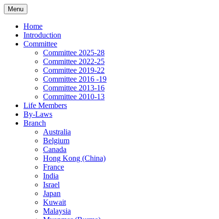
Skip
Header
Menu
Global Federation for Nepali Literature (GFNL)
to
Menu
content
Home
विश्व नेपाली साहित्य महासंघ www.gfnl.org
Introduction
Committee
Committee 2025-28
Committee 2022-25
Committee 2019-22
Committee 2016 -19
Committee 2013-16
Committee 2010-13
Life Members
By-Laws
Branch
Australia
Belgium
Canada
Hong Kong (China)
France
India
Israel
Japan
Kuwait
Malaysia