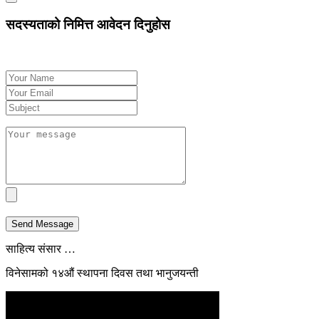
Toggle
महासङ्घको
Sidebar
Sidebar
सदस्यताको निमित्त आवेदन दिनुहोस
म्यानमार
(वर्मा)
शाखा
स्थापना
Send Message
साहित्य संसार …
विनेसामको १४औं स्थापना दिवस तथा भानुजयन्ती