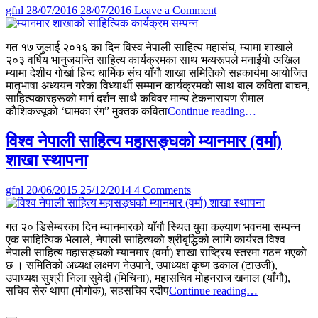
खनाल
on
gfnl
28/07/2016
28/07/2016
Leave a Comment
पुरस्कृत
म्यानमार
शाखाको
गत १७ जुलाई २०१६ का दिन विस्व नेपाली साहित्य महासंघ, म्यामा शाखाले
साहित्यिक
२०३ वर्षिय भानुजयन्ति साहित्य कार्यक्रमका साथ भव्यरूपले मनाईयाे अखिल
कार्यक्रम
म्यामा देशीय गाेर्खा हिन्द धार्मिक संघ याँगाै शाखा समितिकाे सहकार्यमा आयाेजित
सम्पन्न
मातृभाषा अध्ययन गरेका विध्यार्थी सम्मान कार्यक्रमकाे साथ बाल कविता बाचन,
साहित्यकारहरूकाे मार्ग दर्शन साथै कविवर मान्य टेकनारायण रीमाल
म्यानमार
काैशिकज्यूकाे ‘घामका रंग” मुक्तक कविता
Continue reading…
शाखाको
साहित्यिक
विश्व नेपाली साहित्य महासङ्घको म्यानमार (वर्मा)
कार्यक्रम
शाखा स्थापना
सम्पन्न
on
gfnl
20/06/2015
25/12/2014
4 Comments
विश्व
नेपाली
गत २० डिसेम्बरका दिन म्यानमारको याँगौ स्थित युवा कल्याण भवनमा सम्पन्न
साहित्य
एक साहित्यिक भेलाले, नेपाली साहित्यको श्रीबृद्धिको लागि कार्यरत विश्व
महासङ्घको
नेपाली साहित्य महासङ्घको म्यानमार (वर्मा) शाखा राष्ट्रिय स्तरमा गठन भएको
म्यानमार
छ । समितिको अध्यक्ष लक्ष्मण नेउपाने, उपाध्यक्ष कृष्ण ढकाल (टाउजी),
(वर्मा)
उपाध्यक्ष सुश्री निला सुवेदी (मिचिना), महासचिव मोहनराज खनाल (याँगौ),
शाखा
विश्व
सचिव सेरु थापा (मोगोक), सहसचिव रदीप
Continue reading…
स्थापना
नेपाली
Primary
साहित्य