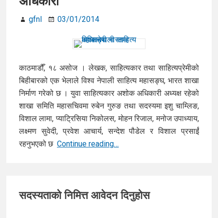
अधिकारी
जना
नारी
gfnl
03/01/2014
श्रष्टालाई
सम्मान
काठमाडौँ, १८ असोज । लेखक, साहित्यकार तथा साहित्यप्रेमीको
बिहीबारको एक भेलाले विश्व नेपाली साहित्य महासङ्घ, भारत शाखा
निर्माण गरेको छ । युवा साहित्यकार अशोक अधिकारी अध्यक्ष रहेको
शाखा समिति महासचिवमा रुबेन गुरुङ तथा सदस्यमा इशु चाम्लिङ,
विशाल लामा, प्याट्रिसिया निकोलस, मोहन रिजाल, मनोज उपाध्याय,
लक्ष्मण सुवेदी, प्रवेश आचार्य, सन्देश पौडेल र विशाल प्रसाईं
विश्व
रहनुभएको छ
Continue reading…
नेपाली
साहित्य
Primary
महासङ्घ
सदस्यताको निमित्त आवेदन दिनुहोस
भारतमा
Sidebar
अधिकारी