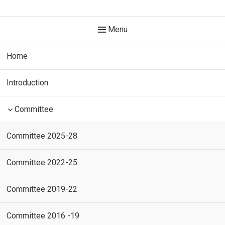
Skip
Global Federation for
to
Header
Menu
Nepali Literature (GFNL)
content
Menu
विश्व नेपाली साहित्य महासंघ www.gfnl.org
Home
Introduction
Committee
Committee 2025-28
Committee 2022-25
Committee 2019-22
Committee 2016 -19