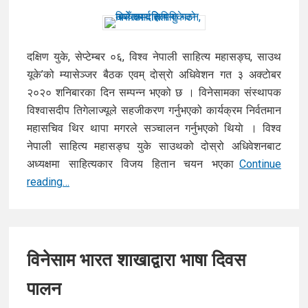
सम्मान
कार्यक्रम
सम्पन्न
दक्षिण युके, सेप्टेम्बर ०६, विश्व नेपाली साहित्य महासङ्घ, साउथ
यूके’को म्यासेञ्जर बैठक एवम् दाेस्राे अधिवेशन गत ३ अक्टाेबर
२०२० शनिबारका दिन सम्पन्न भएको छ । विनेसामका संस्थापक
विश्वासदीप तिगेलाज्यूले सहजीकरण गर्नुभएको कार्यक्रम निर्वतमान
महासचिव थिर थापा मगरले सञ्चालन गर्नुभएको थियाे । विश्व
नेपाली साहित्य महासङ्घ युके साउथको दोस्रो अधिवेशनबाट
अध्यक्षमा साहित्यकार विजय हितान चयन भएका
Continue
बिनेसम
reading…
दक्षिण
युकेको
नयाँ
कार्य
विनेसाम भारत शाखाद्वारा भाषा दिवस
समिति
पालन
गठन,
अध्यक्षमा